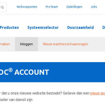
Verkooppunten
ProTeam
Opleidingen
Jobs
Producten
Systeemselector
Duurzaamheid
D
nmaken
Inloggen
Nieuw wachtwoord aanvragen
®
OC
ACCOUNT
er dat u onze nieuwe website bezoekt? Gelieve dan een
nieuw ac
eter van dienst zijn.