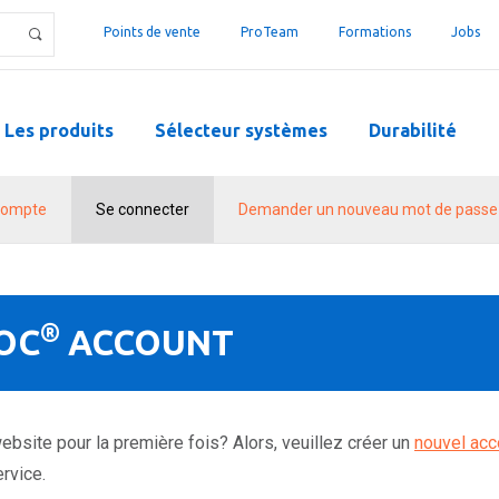
Points de vente
ProTeam
Formations
Jobs
Les produits
Sélecteur systèmes
Durabilité
compte
Se connecter
Demander un nouveau mot de passe
®
OC
ACCOUNT
ebsite pour la première fois? Alors, veuillez créer un
nouvel acc
rvice.