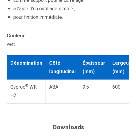
comme support pour le carrelage ;
à l’aide d’un outillage simple ;
pour finition immédiate.
Couleur:
vert
Dénomination
Côté
Épaisseur
Largeur
longitudinal
(mm)
(mm)
®
Gyproc
WR -
ABA
9.5
600
H2
Downloads