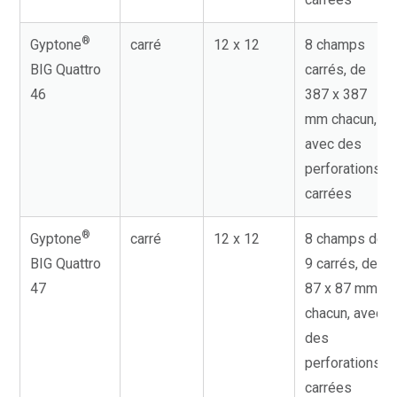
®
Gyptone
carré
12 x 12
8 champs
BIG Quattro
carrés, de
46
387 x 387
mm chacun,
avec des
perforations
carrées
®
Gyptone
carré
12 x 12
8 champs de
BIG Quattro
9 carrés, de
47
87 x 87 mm
chacun, avec
des
perforations
carrées