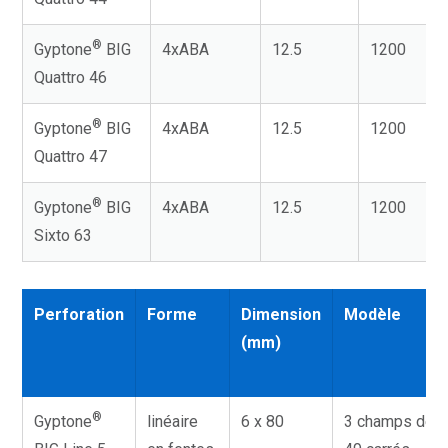
®
Gyptone
BIG
4xABA
12.5
1200
Quattro 46
®
Gyptone
BIG
4xABA
12.5
1200
Quattro 47
®
Gyptone
BIG
4xABA
12.5
1200
Sixto 63
Perforation
Forme
Dimension
Modèle
(mm)
®
Gyptone
linéaire
6 x 80
3 champs de