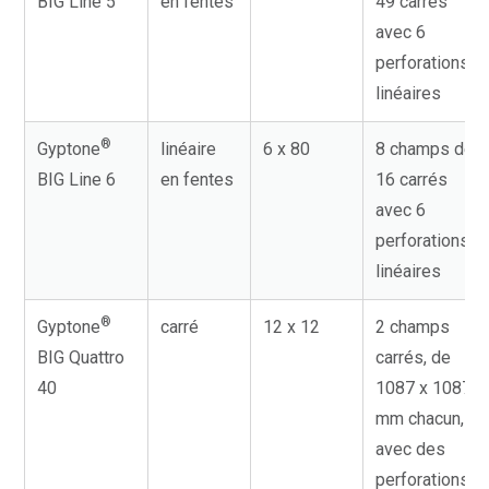
BIG Line 5
en fentes
49 carrés
avec 6
perforations
linéaires
®
Gyptone
linéaire
6 x 80
8 champs de
BIG Line 6
en fentes
16 carrés
avec 6
perforations
linéaires
®
Gyptone
carré
12 x 12
2 champs
BIG Quattro
carrés, de
40
1087 x 1087
mm chacun,
avec des
perforations