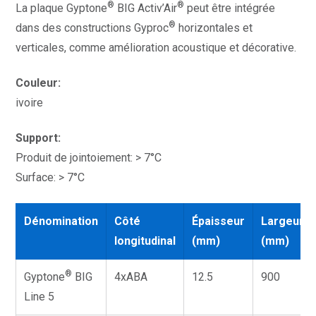
®
®
La plaque Gyptone
BIG Activ’Air
peut être intégrée
®
dans des constructions Gyproc
horizontales et
verticales, comme amélioration acoustique et décorative.
Couleur:
ivoire
Support:
Produit de jointoiement: > 7°C
Surface: > 7°C
Dénomination
Côté
Épaisseur
Largeur
longitudinal
(mm)
(mm)
®
Gyptone
BIG
4xABA
12.5
900
Line 5