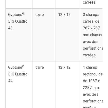
carrées
®
Gyptone
carré
12 x 12
3 champs
BIG Quattro
carrés, de
43
787 x 787
mm chacun,
avec des
perforations
carrées
®
Gyptone
carré
12 x 12
1 champ
BIG Quattro
rectangulaire,
44
de 1087 x
2287 mm,
avec des
perforations
carrées