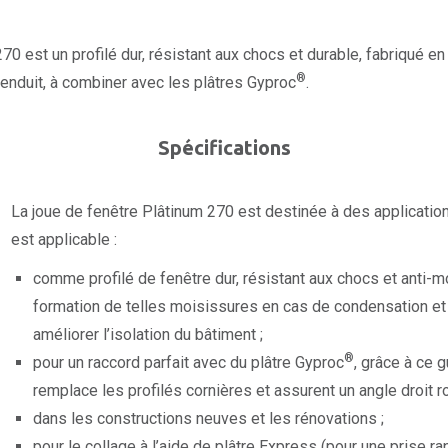
70 est un profilé dur, résistant aux chocs et durable, fabriqué en
®
nduit, à combiner avec les plâtres Gyproc
.
Spécifications
La joue de fenêtre Plâtinum 270 est destinée à des applicati
est applicable :
comme profilé de fenêtre dur, résistant aux chocs et anti-mo
formation de telles moisissures en cas de condensation et
améliorer l’isolation du bâtiment ;
®
pour un raccord parfait avec du plâtre Gyproc
, grâce à ce 
remplace les profilés cornières et assurent un angle droit r
dans les constructions neuves et les rénovations ;
pour le collage à l’aide de plâtre Express (pour une prise ra