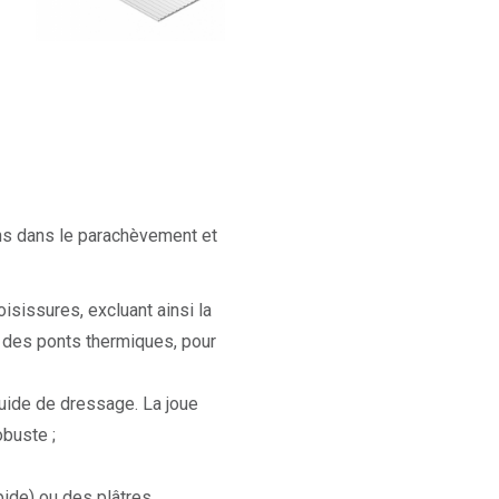
ons dans le parachèvement et
isissures, excluant ainsi la
 des ponts thermiques, pour
guide de dressage. La joue
obuste ;
pide) ou des plâtres