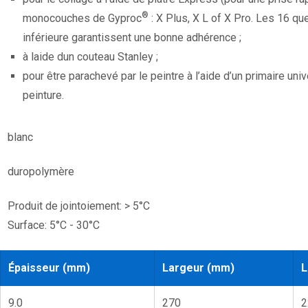
®
monocouches de Gyproc
: X Plus, X L of X Pro. Les 16 q
inférieure garantissent une bonne adhérence ;
à laide dun couteau Stanley ;
pour être parachevé par le peintre à l’aide d’un primaire uni
peinture.
blanc
duropolymère
Produit de jointoiement: > 5°C
Surface: 5°C - 30°C
Épaisseur (mm)
Largeur (mm)
L
9.0
270
2