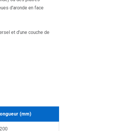
ueues d’aronde en face
versel et d’une couche de
ongueur (mm)
200