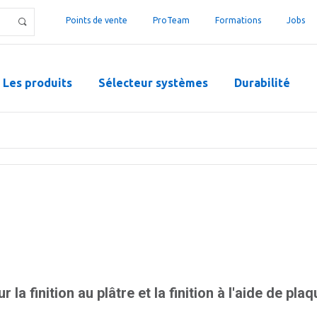
Points de vente
ProTeam
Formations
Jobs
Les produits
Sélecteur systèmes
Durabilité
 la finition au plâtre et la finition à l'aide de pla