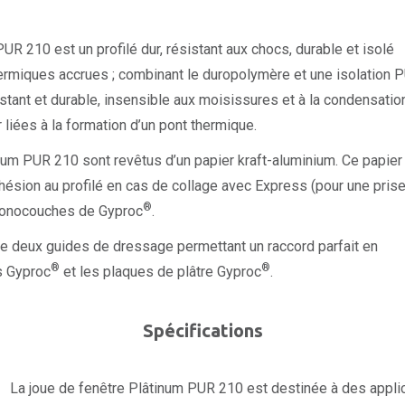
UR 210 est un profilé dur, résistant aux chocs, durable et isolé
ermiques accrues ; combinant le duropolymère et une isolation 
istant et durable, insensible aux moisissures et à la condensatio
r liées à la formation d’un pont thermique.
num PUR 210 sont revêtus d’un papier kraft-aluminium. Ce papier
ésion au profilé en cas de collage avec Express (pour une pris
®
 monocouches de Gyproc
.
 deux guides de dressage permettant un raccord parfait en
®
®
s Gyproc
et les plaques de plâtre Gyproc
.
Spécifications
La joue de fenêtre Plâtinum PUR 210 est destinée à des appli