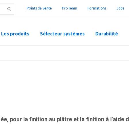
Points de vente
ProTeam
Formations
Jobs
Les produits
Sélecteur systèmes
Durabilité
e, pour la finition au plâtre et la finition à l'aide 