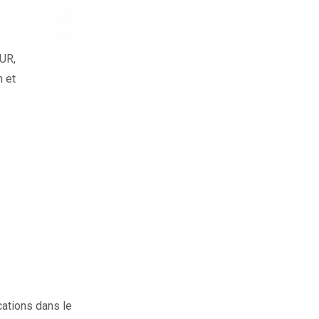
PUR,
n et
e
cations dans le