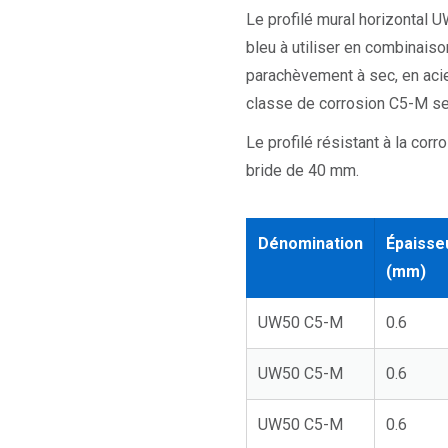
Le profilé mural horizontal U
bleu à utiliser en combinais
parachèvement à sec, en aci
classe de corrosion C5-M s
Le profilé résistant à la cor
bride de 40 mm.
Dénomination
Épaisse
(mm)
UW50 C5-M
0.6
UW50 C5-M
0.6
UW50 C5-M
0.6