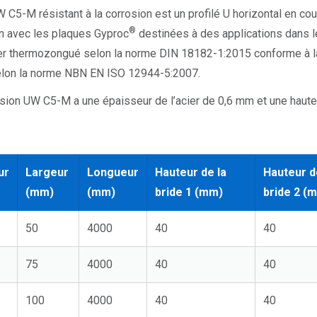
W C5-M résistant à la corrosion est un profilé U horizontal en cou
®
on avec les plaques Gyproc
destinées à des applications dans l
er thermozongué selon la norme DIN 18182-1:2015 conforme à l
elon la norme NBN EN ISO 12944-5:2007.
rosion UW C5-M a une épaisseur de l’acier de 0,6 mm et une haute
ur
Largeur
Longueur
Hauteur de la
Hauteur d
(mm)
(mm)
bride 1 (mm)
bride 2 (
50
4000
40
40
75
4000
40
40
100
4000
40
40