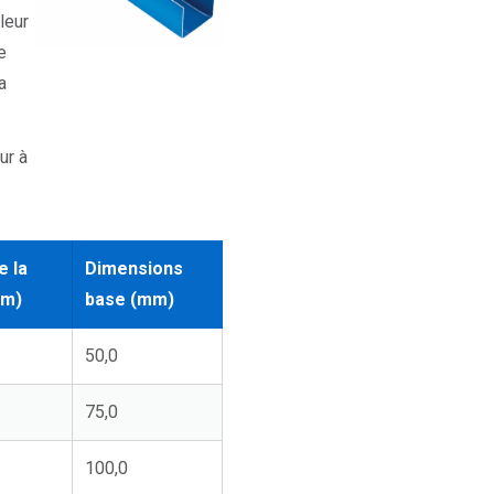
leur
e
a
ur à
e la
Dimensions
mm)
base (mm)
50,0
75,0
100,0