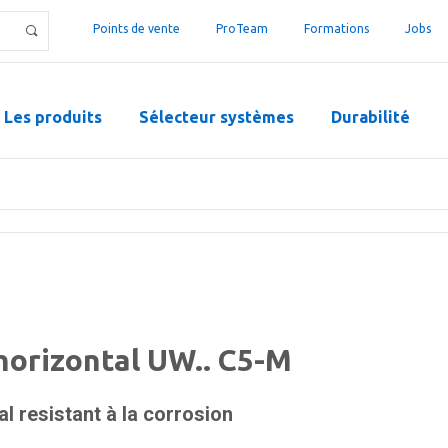
Points de vente
ProTeam
Formations
Jobs
Les produits
Sélecteur systèmes
Durabilité
 horizontal UW.. C5-M
al resistant à la corrosion