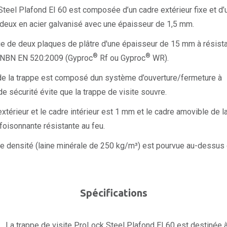
Steel Plafond EI 60 est composée d’un cadre extérieur fixe et d’
s deux en acier galvanisé avec une épaisseur de 1,5 mm.
ue de deux plaques de plâtre d'une épaisseur de 15 mm à résist
®
®
n NBN EN 520:2009 (Gyproc
Rf ou Gyproc
WR).
de la trappe est composé dun système d’ouverture/fermeture à
e sécurité évite que la trappe de visite souvre.
xtérieur et le cadre intérieur est 1 mm et le cadre amovible de l
foisonnante résistante au feu.
te densité (laine minérale de 250 kg/m³) est pourvue au-dessus
Spécifications
La trappe de visite ProLock Steel Plafond EI 60 est destinée 