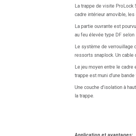
La trappe de visite ProLock 
cadre intérieur amovible, le
La partie ouvrante est pourv
au feu élevée type DF selo
Le système de verrouillage 
ressorts snaplock. Un cable d
Le jeu moyen entre le cadre e
trappe est muni d’une bande 
Une couche d’isolation à hau
la trappe.
Application et avantages: