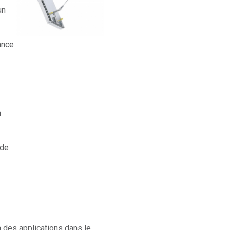
un
ance
a
 de
à des applications dans le