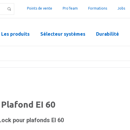
Points de vente
ProTeam
Formations
Jobs
Les produits
Sélecteur systèmes
Durabilité
 Plafond EI 60
Lock pour plafonds EI 60