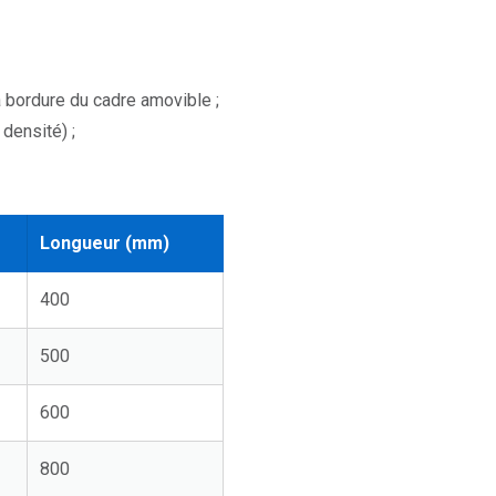
 bordure du cadre amovible ;
densité) ;
Longueur (mm)
400
500
600
800