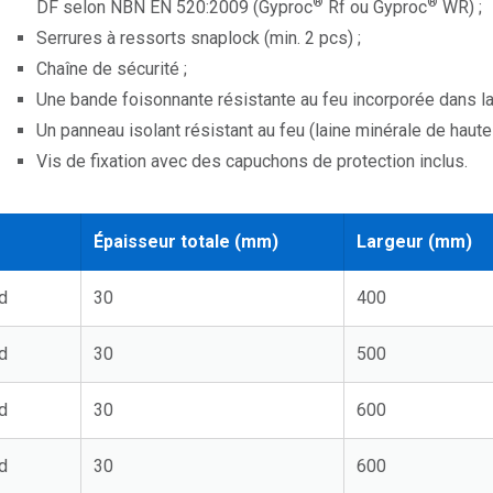
®
®
DF selon NBN EN 520:2009 (Gyproc
Rf ou Gyproc
WR) ;
Serrures à ressorts snaplock (min. 2 pcs) ;
Chaîne de sécurité ;
Une bande foisonnante résistante au feu incorporée dans la
Un panneau isolant résistant au feu (laine minérale de haute 
Vis de fixation avec des capuchons de protection inclus.
Épaisseur totale (mm)
Largeur (mm)
d
30
400
d
30
500
d
30
600
d
30
600