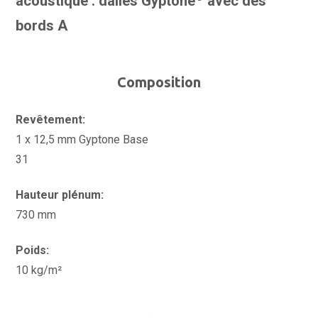
acoustique : dalles Gyptone
avec des
bords A
Composition
Revêtement:
1 x 12,5 mm Gyptone Base
31
Hauteur plénum:
730 mm
Poids:
10 kg/m²