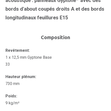
acoustique : panneaux Gyptone
avec des
bords d'about coupés droits A et des bords
longitudinaux feuillures E15
Composition
Revêtement:
1 x 12,5 mm Gyptone Base
33
Hauteur plénum:
730 mm
Poids:
9 kg/m²