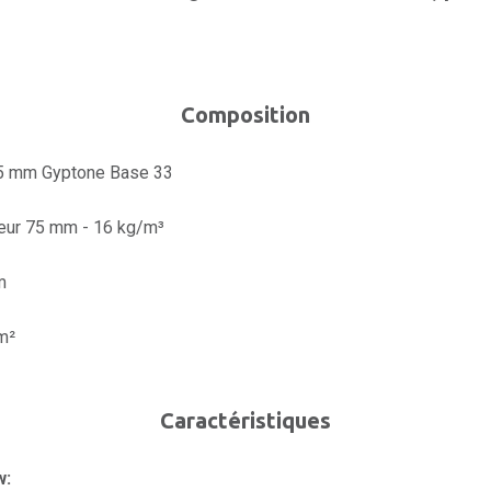
Composition
,5 mm Gyptone Base 33
eur 75 mm - 16 kg/m³
m
m²
Caractéristiques
w: