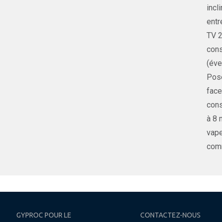
incl
entr
TV 2
cons
(éve
Pose
face
cons
à 8 
vape
comm
GYPROC POUR LE
CONTACTEZ-NOUS