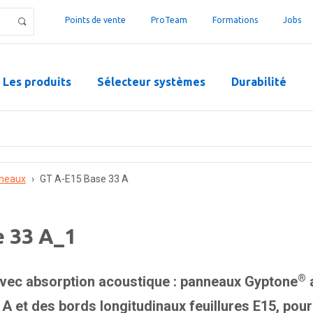
Points de vente
ProTeam
Formations
Jobs
Les produits
Sélecteur systèmes
Durabilité
neaux
›
GT A-E15 Base 33 A
e 33 A_1
®
vec absorption acoustique : panneaux Gyptone
 A et des bords longitudinaux feuillures E15, pou