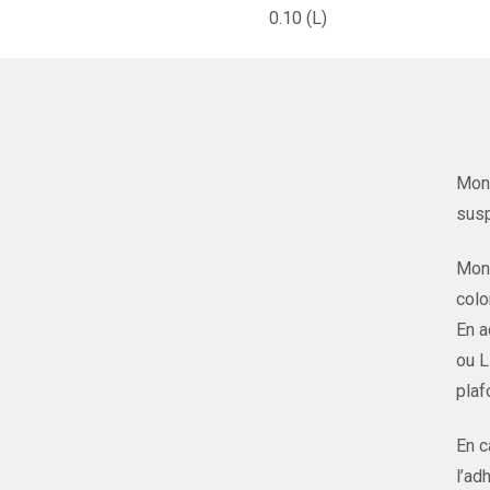
0.10 (L)
Mont
susp
Mont
colo
En a
ou L
plaf
En c
l’ad