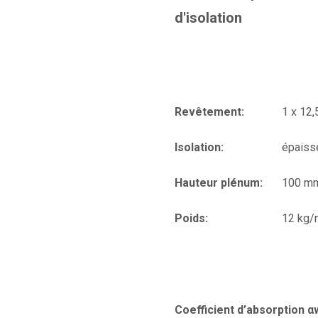
d'isolation
Revêtement:
1 x 12
Isolation:
épaiss
Hauteur plénum:
100 m
Poids:
12 kg/
Coefficient d’absorption α