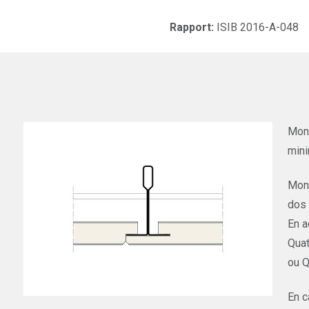
Rapport:
ISIB 2016-A-048
Mont
mini
Mont
dos 
En a
Quat
ou Q
En c