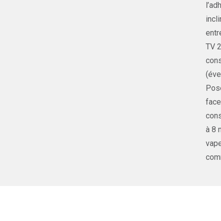
l’ad
incl
entr
TV 2
cons
(éve
Pose
face
cons
à 8 
vape
comm