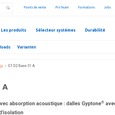
Points de vente
ProTeam
Formations
Jobs
Les produits
Sélecteur systèmes
Durabilité
loads
Varianten
es
›
GT D2 Base 31 A
 A
®
ec absorption acoustique : dalles Gyptone
avec
'isolation