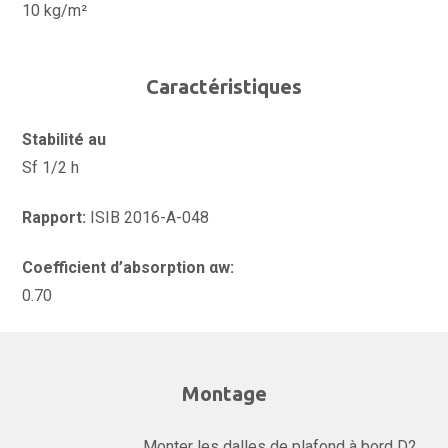
10 kg/m²
Caractéristiques
Stabilité au
Sf 1/2 h
Rapport:
ISIB 2016-A-048
Coefficient d’absorption αw:
0.70
Montage
Monter les dalles de plafond à bord D2