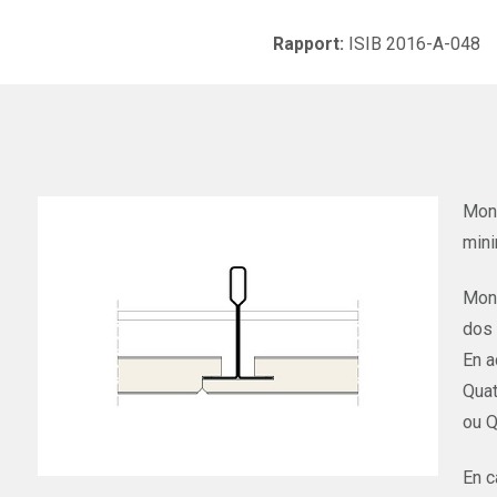
Rapport:
ISIB 2016-A-048
Mont
mini
Mont
dos 
En a
Quat
ou Q
En c