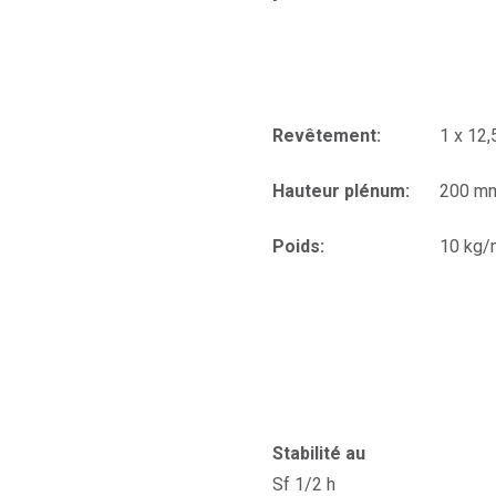
Revêtement:
1 x 12
Hauteur plénum:
200 m
Poids:
10 kg/
Stabilité au
Sf 1/2 h