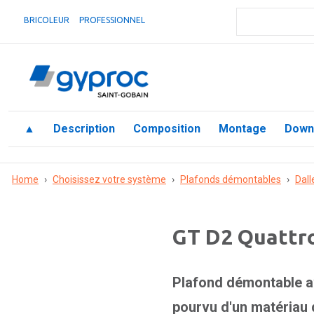
BRICOLEUR
PROFESSIONNEL
▲
Description
Composition
Montage
Down
Home
›
Choisissez votre système
›
Plafonds démontables
›
Dall
GT D2 Quattr
Plafond démontable av
pourvu d'un matériau d