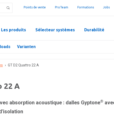
Points de vente
ProTeam
Formations
Jobs
Les produits
Sélecteur systèmes
Durabilité
loads
Varianten
es
›
GT D2 Quattro 22 A
o 22 A
®
ec absorption acoustique : dalles Gyptone
avec
'isolation