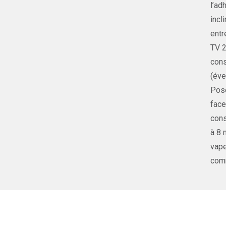
l’ad
incl
entr
TV 2
cons
(éve
Pose
face
cons
à 8 
vape
comm