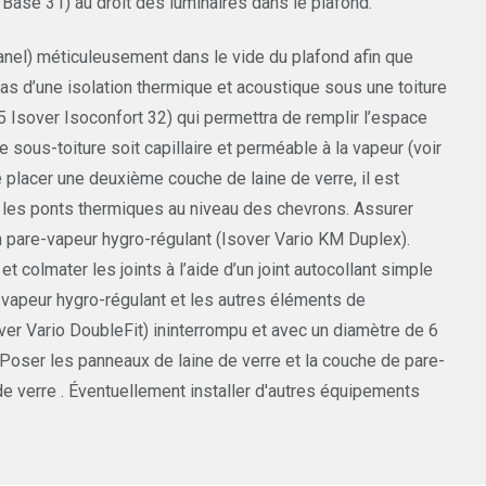
 Base 31) au droit des luminaires dans le plafond.
panel) méticuleusement dans le vide du plafond afin que
cas d’une isolation thermique et acoustique sous une toiture
35 Isover Isoconfort 32) qui permettra de remplir l’espace
e sous-toiture soit capillaire et perméable à la vapeur (voir
e placer une deuxième couche de laine de verre, il est
le les ponts thermiques au niveau des chevrons. Assurer
’un pare-vapeur hygro-régulant (Isover Vario KM Duplex).
olmater les joints à l’aide d’un joint autocollant simple
e-vapeur hygro-régulant et les autres éléments de
over Vario DoubleFit) ininterrompu et avec un diamètre de 6
 Poser les panneaux de laine de verre et la couche de pare-
de verre . Éventuellement installer d'autres équipements