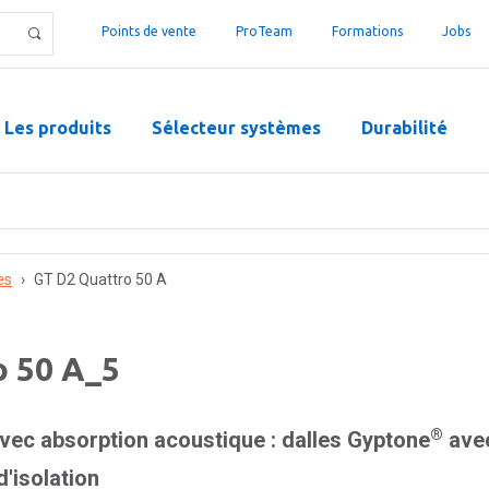
Points de vente
ProTeam
Formations
Jobs
Les produits
Sélecteur systèmes
Durabilité
es
›
GT D2 Quattro 50 A
o 50 A_5
®
ec absorption acoustique : dalles Gyptone
avec
'isolation