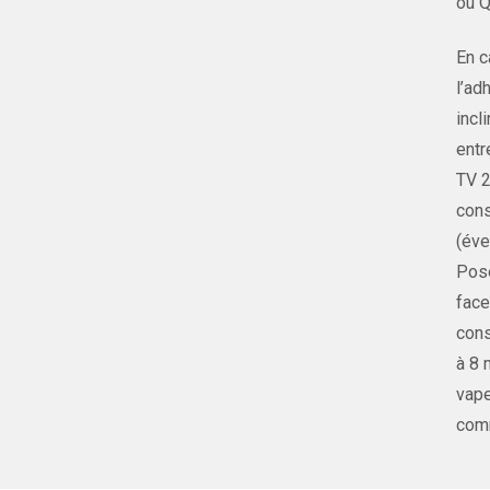
ou Q
En c
l’ad
incl
entr
TV 2
cons
(éve
Pose
face
cons
à 8 
vape
comm