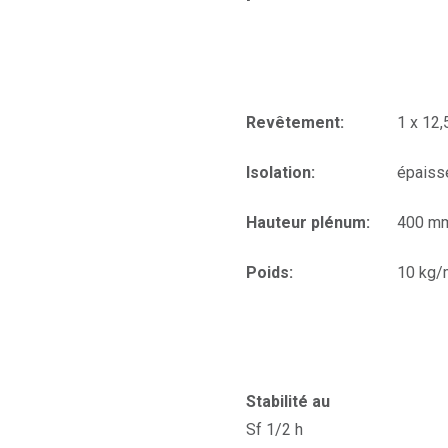
Revêtement:
1 x 12
Isolation:
épaiss
Hauteur plénum:
400 m
Poids:
10 kg/
Stabilité au
Sf 1/2 h