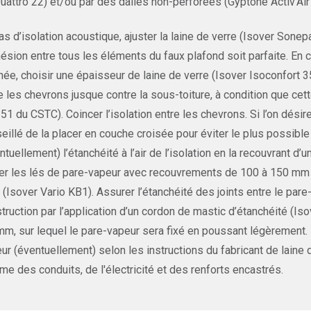
uattro 22) et/ou par des dalles non-perforées (Gyptone Activ’Air
as d’isolation acoustique, ajuster la laine de verre (Isover Sone
hésion entre tous les éléments du faux plafond soit parfaite. En 
inée, choisir une épaisseur de laine de verre (Isover Isoconfort 
e les chevrons jusque contre la sous-toiture, à condition que cett
51 du CSTC). Coincer l’isolation entre les chevrons. Si l’on désir
eillé de la placer en couche croisée pour éviter le plus possib
ntuellement) l’étanchéité à l’air de l’isolation en la recouvrant d
r les lés de pare-vapeur avec recouvrements de 100 à 150 mm et c
 (Isover Vario KB1). Assurer l’étanchéité des joints entre le par
truction par l’application d’un cordon de mastic d’étanchéité (Is
mm, sur lequel le pare-vapeur sera fixé en poussant légèrement.
ur (éventuellement) selon les instructions du fabricant de laine 
e des conduits, de l'électricité et des renforts encastrés.