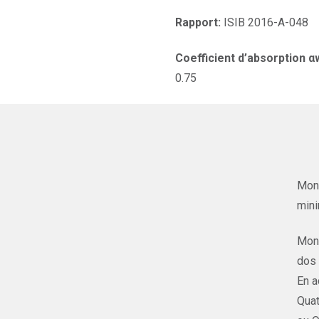
Rapport:
ISIB 2016-A-048
Coefficient d’absorption α
0.75
Mont
mini
Mont
dos 
En a
Quat