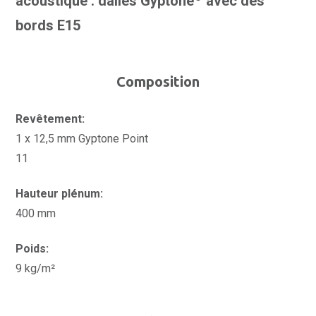
acoustique : dalles Gyptone
avec des
bords E15
Composition
Revêtement:
1 x 12,5 mm Gyptone Point
11
Hauteur plénum:
400 mm
Poids:
9 kg/m²