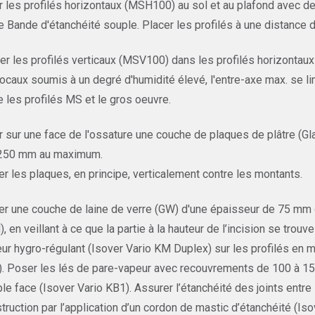
r les profilés horizontaux (MSH100) au sol et au plafond avec d
e Bande d'étanchéité souple. Placer les profilés à une distance
er les profilés verticaux (MSV100) dans les profilés horizont
locaux soumis à un degré d'humidité élevé, l'entre-axe max. se l
e les profilés MS et le gros oeuvre.
r sur une face de l'ossature une couche de plaques de plâtre (Gl
 250 mm au maximum.
r les plaques, en principe, verticalement contre les montants.
r une couche de laine de verre (GW) d'une épaisseur de 75 mm dan
), en veillant à ce que la partie à la hauteur de l’incision se trou
ur hygro-régulant (Isover Vario KM Duplex) sur les profilés en mét
. Poser les lés de pare-vapeur avec recouvrements de 100 à 150 m
le face (Isover Vario KB1). Assurer l’étanchéité des joints entre
truction par l’application d’un cordon de mastic d’étanchéité (Is