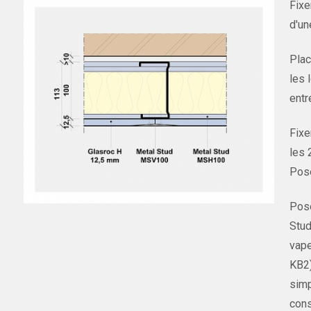
Fixe
d'un
Plac
les 
entr
Fixe
les
Pose
Pose
Stud
vape
KB2)
simp
cons