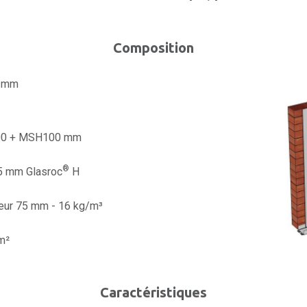
Composition
0 mm
0 + MSH100 mm
®
,5 mm Glasroc
H
eur 75 mm - 16 kg/m³
m²
Caractéristiques