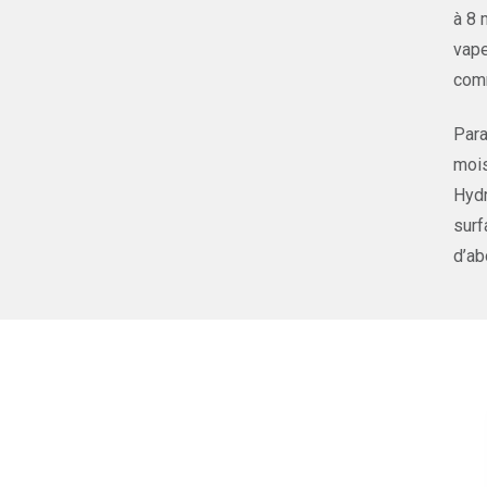
à 8 
vape
comm
Para
mois
Hydr
surf
d’ab