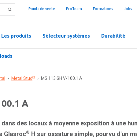
Points de vente
ProTeam
Formations
Jobs
Les produits
Sélecteur systèmes
Durabilité
loads
®
tal
›
Metal Stud
›
MS 113 GH V/100.1 A
00.1 A
dans des locaux à moyenne exposition à une humi
®
s Glasroc
H sur ossature simple, pourvu d'un ma