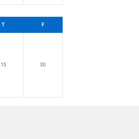
T
F
15
30