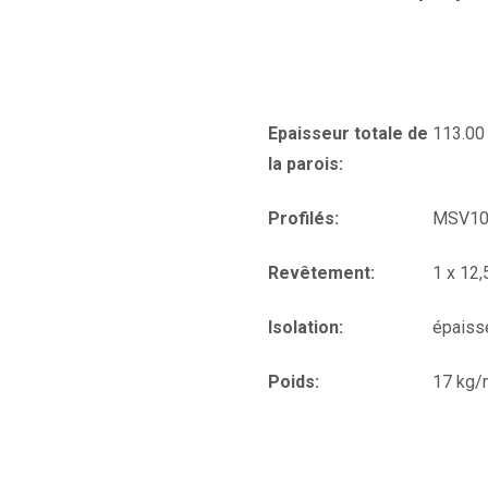
Epaisseur totale de
113.0
la parois:
Profilés:
MSV10
Revêtement:
1 x 12
Isolation:
épaiss
Poids:
17 kg/