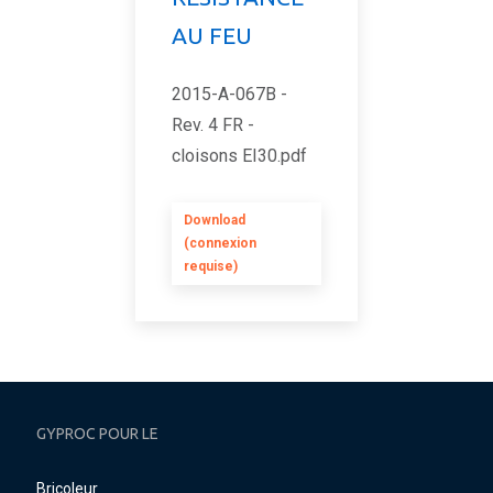
AU FEU
2015-A-067B -
Rev. 4 FR -
cloisons EI30.pdf
Download
(connexion
requise)
GYPROC POUR LE
Bricoleur