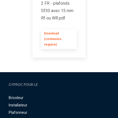
2 FR - plafonds
Sf30 avec 15 mm
Rf ou WR.pdf
Download
(connexion
requise)
GYPROC POUR LE
Bricoleur
Installateur
Plafonneur