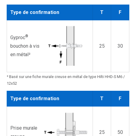
Type de confirmation
T
F
®
Gyproc
bouchon à vis
25
30
en métal²
² Basé sur une fiche murale creuse en métal de type Hilti HHD-S M6 /
12x52
Type de confirmation
T
F
Prise murale
25
50