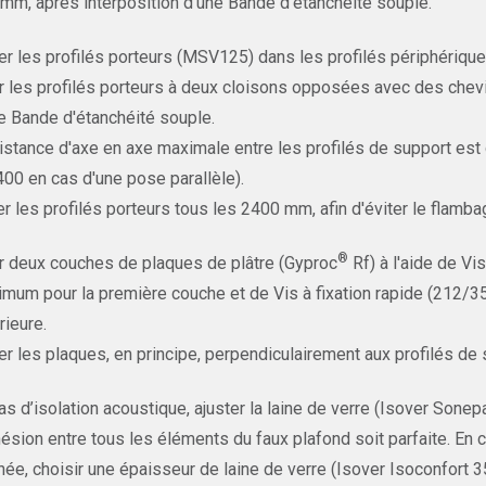
mm, après interposition d'une Bande d'étanchéité souple.
r les profilés porteurs (MSV125) dans les profilés périphériques
r les profilés porteurs à deux cloisons opposées avec des chevi
e Bande d'étanchéité souple.
istance d'axe en axe maximale entre les profilés de support es
400 en cas d'une pose parallèle).
er les profilés porteurs tous les 2400 mm, afin d'éviter le flamba
®
r deux couches de plaques de plâtre (Gyproc
Rf) à l'aide de Vi
mum pour la première couche et de Vis à fixation rapide (212
rieure.
r les plaques, en principe, perpendiculairement aux profilés de s
as d’isolation acoustique, ajuster la laine de verre (Isover Sone
hésion entre tous les éléments du faux plafond soit parfaite. En 
inée, choisir une épaisseur de laine de verre (Isover Isoconfort 