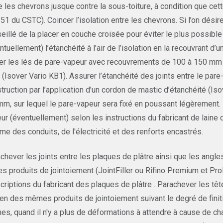
e les chevrons jusque contre la sous-toiture, à condition que cett
51 du CSTC). Coincer l’isolation entre les chevrons. Si l’on désir
eillé de la placer en couche croisée pour éviter le plus possib
ntuellement) l’étanchéité à l’air de l’isolation en la recouvrant d
r les lés de pare-vapeur avec recouvrements de 100 à 150 mm et c
 (Isover Vario KB1). Assurer l’étanchéité des joints entre le par
truction par l’application d’un cordon de mastic d’étanchéité (Is
mm, sur lequel le pare-vapeur sera fixé en poussant légèrement.
ur (éventuellement) selon les instructions du fabricant de laine 
e des conduits, de l'électricité et des renforts encastrés.
chever les joints entre les plaques de plâtre ainsi que les angl
es produits de jointoiement (JointFiller ou Rifino Premium et 
criptions du fabricant des plaques de plâtre . Parachever les tê
n des mêmes produits de jointoiement suivant le degré de finiti
es, quand il n'y a plus de déformations à attendre à cause de c