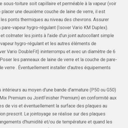
e sous-toiture soit capillaire et perméable à la vapeur (voir
e placer une deuxième couche de laine de verre, il est
le les ponts thermiques au niveau des chevrons. Assurer
’un pare-vapeur hygro-régulant (Isover Vario KM Duplex).
olmater les joints à l’aide d’un joint autocollant simple
e-vapeur hygro-régulant et les autres éléments de
over Vario DoubleFit) ininterrompu et avec un diamètre de 6
 Poser les panneaux de laine de verre et la couche de pare-
de verre . Éventuellement installer d'autres équipements
es intérieurs au moyen d'une bande d'armature (P50 ou G50)
ProMix Premium ou JointFinisher Premium) en conformité aux
tes de vis et éventuellement la surface des plaques au
on prescrit. Le jointoyage se réalise sur des plaques
hangements d'humidité et/ou de température et quand les