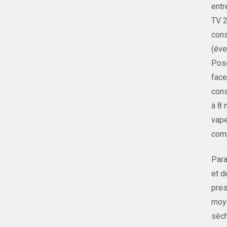
entr
TV 2
cons
(éve
Pose
face
cons
à 8 
vape
comm
Para
et d
pres
moye
sèch