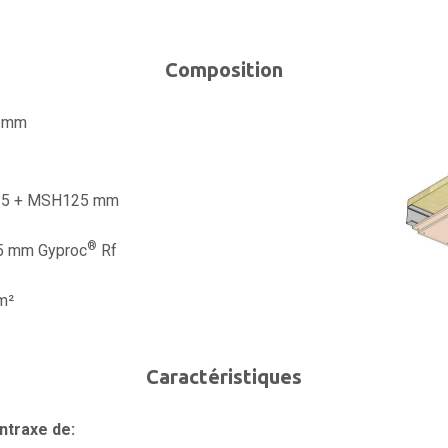
Composition
0 mm
5 + MSH125 mm
®
,5 mm Gyproc
Rf
m²
Caractéristiques
ntraxe de: