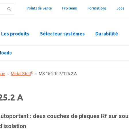
Points de vente
ProTeam
Formations
Jobs
Les produits
Sélecteur systèmes
Durabilité
loads
®
que
›
Metal Stud
›
MS 150 Rf P/125.2 A
25.2 A
utoportant : deux couches de plaques Rf sur sou
'isolation