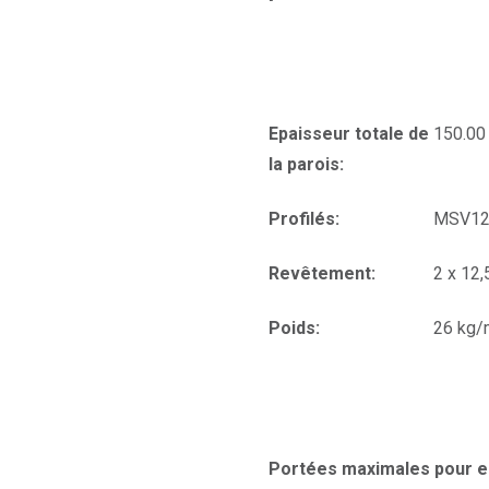
Epaisseur totale de
150.0
la parois:
Profilés:
MSV12
Revêtement:
2 x 12
Poids:
26 kg/
Portées maximales pour e