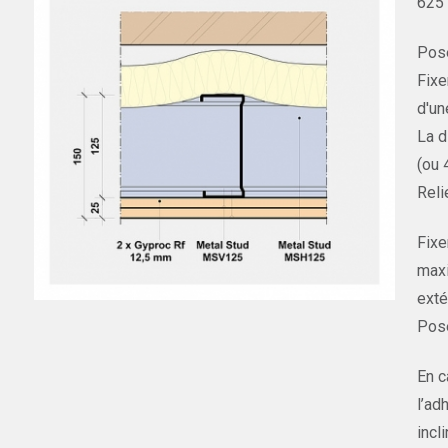
625 
Pose
Fixe
d'un
La d
(ou 
Reli
Fixe
maxi
exté
Pose
En c
l’ad
incl