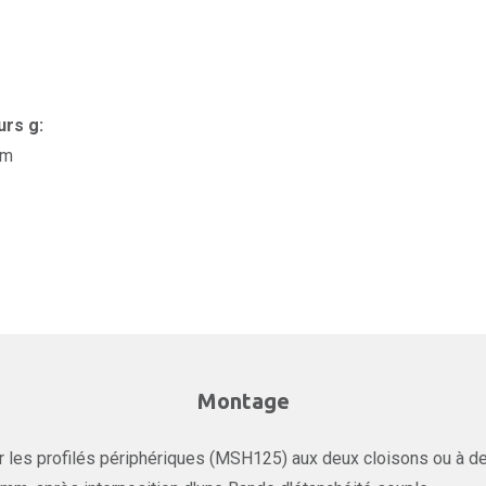
urs g:
mm
Montage
r les profilés périphériques (MSH125) aux deux cloisons ou à d