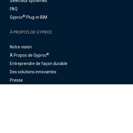
Sélecteur systèmes
FAQ
®
Gyproc
Plug-in BIM
À PROPOS DE GYPROC
Notre vision
®
À Propos de Gyproc
Entreprendre de façon durable
Des solutions innovantes
Presse
©
2021 Saint-Gobain - Gyproc
Conditions générales d'achat
Conditions générales de vente
Vos Données et Vos Droits
Cookie policy
Privacy Policy