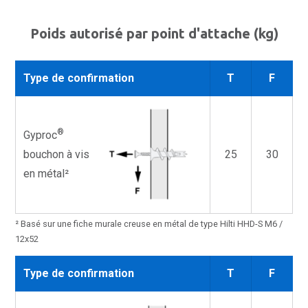
Poids autorisé par point d'attache (kg)
Type de confirmation
T
F
®
Gyproc
bouchon à vis
25
30
en métal²
² Basé sur une fiche murale creuse en métal de type Hilti HHD-S M6 /
12x52
Type de confirmation
T
F