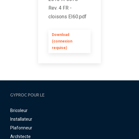
Rev. 4 FR -
cloisons EI60.pdf
Download
(connexion
requise)
GYPROC POUR LE
Bricoleur
Installateur
Plafonneur
Architecte