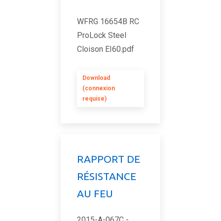
WFRG 16654B RC
ProLock Steel
Cloison EI60.pdf
Download
(connexion
requise)
RAPPORT DE
RÉSISTANCE
AU FEU
2015-A-067C -