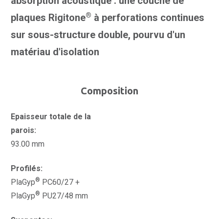
absorption acoustique : une couche de
®
plaques Rigitone
à perforations continues
sur sous-structure double, pourvu d'un
matériau d'isolation
Composition
Epaisseur totale de la
parois:
93.00 mm
Profilés:
®
PlaGyp
PC60/27 +
®
PlaGyp
PU27/48 mm