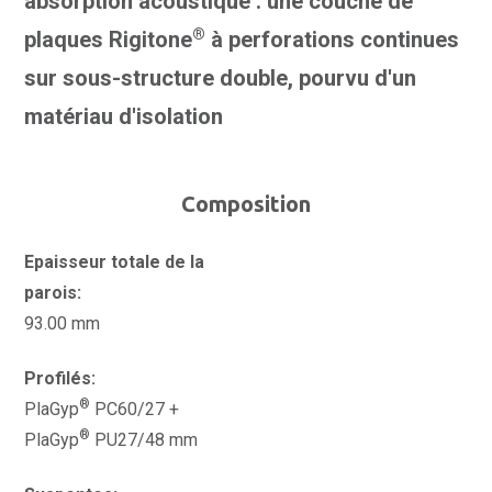
absorption acoustique : une couche de
®
plaques Rigitone
à perforations continues
sur sous-structure double, pourvu d'un
matériau d'isolation
Composition
Epaisseur totale de la
parois:
93.00 mm
Profilés:
®
PlaGyp
PC60/27 +
®
PlaGyp
PU27/48 mm