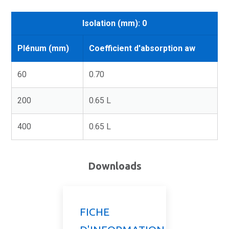
Isolation (mm): 0
Plénum (mm)
Coefficient d'absorption aw
60
0.70
200
0.65 L
400
0.65 L
Downloads
FICHE