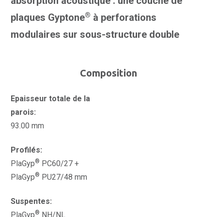
absorption acoustique : une couche de
®
plaques Gyptone
à perforations
modulaires sur sous-structure double
Composition
Epaisseur totale de la
parois:
93.00 mm
Profilés:
®
PlaGyp
PC60/27 +
®
PlaGyp
PU27/48 mm
Suspentes:
®
PlaGyp
NH/NL