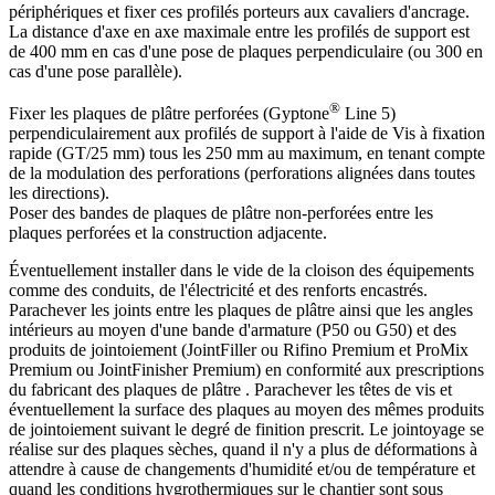
périphériques et fixer ces profilés porteurs aux cavaliers d'ancrage.
La distance d'axe en axe maximale entre les profilés de support est
de 400 mm en cas d'une pose de plaques perpendiculaire (ou 300 en
cas d'une pose parallèle).
®
Fixer les plaques de plâtre perforées (Gyptone
Line 5)
perpendiculairement aux profilés de support à l'aide de Vis à fixation
rapide (GT/25 mm) tous les 250 mm au maximum, en tenant compte
de la modulation des perforations (perforations alignées dans toutes
les directions).
Poser des bandes de plaques de plâtre non-perforées entre les
plaques perforées et la construction adjacente.
Éventuellement installer dans le vide de la cloison des équipements
comme des conduits, de l'électricité et des renforts encastrés.
Parachever les joints entre les plaques de plâtre ainsi que les angles
intérieurs au moyen d'une bande d'armature (P50 ou G50) et des
produits de jointoiement (JointFiller ou Rifino Premium et ProMix
Premium ou JointFinisher Premium) en conformité aux prescriptions
du fabricant des plaques de plâtre . Parachever les têtes de vis et
éventuellement la surface des plaques au moyen des mêmes produits
de jointoiement suivant le degré de finition prescrit. Le jointoyage se
réalise sur des plaques sèches, quand il n'y a plus de déformations à
attendre à cause de changements d'humidité et/ou de température et
quand les conditions hygrothermiques sur le chantier sont sous