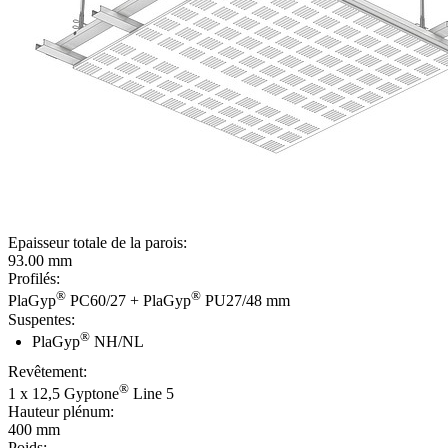
Epaisseur totale de la parois:
93.00 mm
Profilés:
®
®
PlaGyp
PC60/27 + PlaGyp
PU27/48 mm
Suspentes:
®
PlaGyp
NH/NL
Revêtement:
®
1 x 12,5 Gyptone
Line 5
Hauteur plénum:
400 mm
Poids: