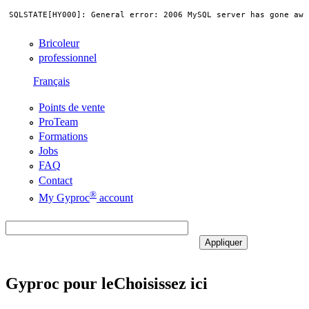
Bricoleur
professionnel
Français
Points de vente
ProTeam
Formations
Jobs
FAQ
Contact
®
My Gyproc
account
Gyproc pour le
Choisissez ici