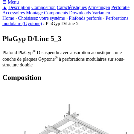
☰ Menu
▲
Description
Composition
Caractéristiques
Afmetingen
Perforatie
Accessoires
Montage
Components
Downloads
Varianten
Home
›
Choisissez votre système
›
Plafonds perforés
›
Perforations
modulaire (Gyptone)
›
PlaGyp D/Line 5
Vous êtes ici
PlaGyp D/Line 5_3
®
Plafond PlaGyp
D suspendu avec absorption acoustique : une
®
couche de plaques Gyptone
à perforations modulaires sur sous-
structure double
Composition