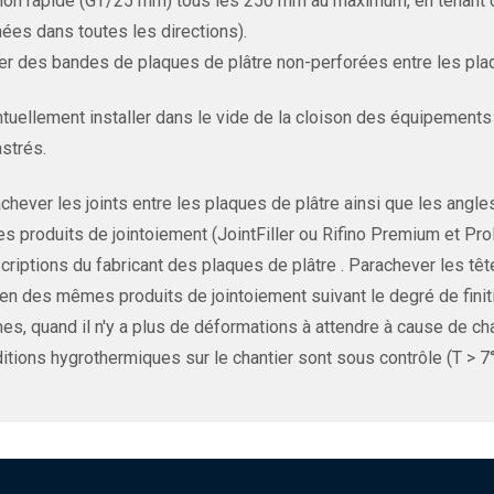
tion rapide (GT/25 mm) tous les 250 mm au maximum, en tenant c
nées dans toutes les directions).
r des bandes de plaques de plâtre non-perforées entre les plaq
tuellement installer dans le vide de la cloison des équipements 
strés.
chever les joints entre les plaques de plâtre ainsi que les angl
es produits de jointoiement (JointFiller ou Rifino Premium et 
criptions du fabricant des plaques de plâtre . Parachever les tê
n des mêmes produits de jointoiement suivant le degré de finiti
es, quand il n'y a plus de déformations à attendre à cause de c
itions hygrothermiques sur le chantier sont sous contrôle (T > 7