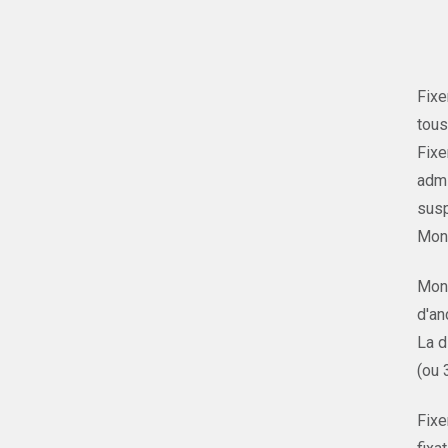
Fixe
tous
Fixe
admi
susp
Mont
Mont
d'an
La d
(ou 
Fixe