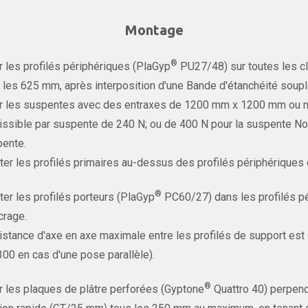
Montage
®
r les profilés périphériques (PlaGyp
PU27/48) sur toutes les cl
 les 625 mm, après interposition d'une Bande d'étanchéité soupl
r les suspentes avec des entraxes de 1200 mm x 1200 mm ou 
ssible par suspente de 240 N; ou de 400 N pour la suspente Nonius
ente.
er les profilés primaires au-dessus des profilés périphériques e
®
er les profilés porteurs (PlaGyp
PC60/27) dans les profilés pér
crage.
istance d'axe en axe maximale entre les profilés de support es
300 en cas d'une pose parallèle).
®
r les plaques de plâtre perforées (Gyptone
Quattro 40) perpendi