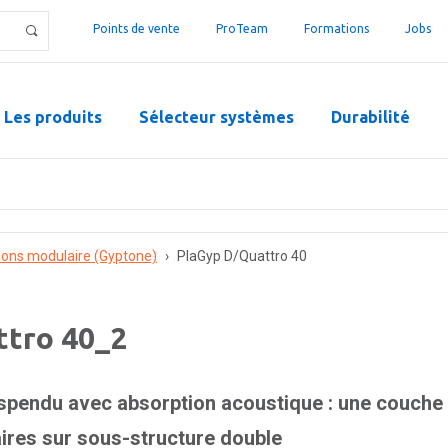
Points de vente
ProTeam
Formations
Jobs
Les produits
Sélecteur systèmes
Durabilité
ions modulaire (Gyptone)
›
PlaGyp D/Quattro 40
ttro 40_2
spendu avec absorption acoustique : une couche
ires sur sous-structure double