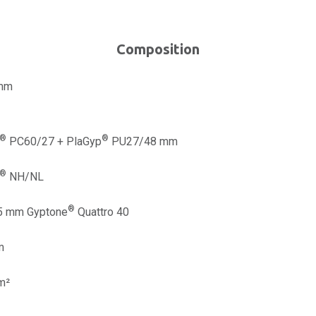
Composition
 mm
®
®
PC60/27 + PlaGyp
PU27/48 mm
®
NH/NL
®
,5 mm Gyptone
Quattro 40
m
m²