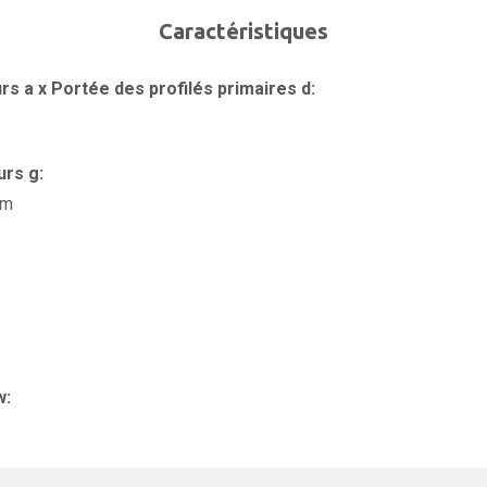
Caractéristiques
rs a x Portée des profilés primaires d:
urs g:
mm
w: