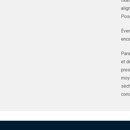
fixa
alig
Pose
Éven
enca
Para
et d
pres
moye
sèch
cond