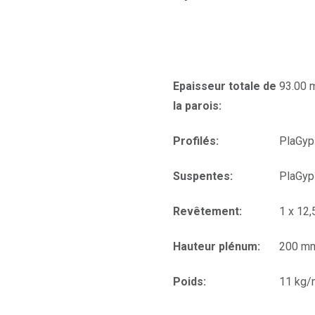
Epaisseur totale de
93.00
la parois:
Profilés:
PlaGyp
Suspentes:
PlaGyp
Revêtement:
1 x 12
Hauteur plénum:
200 m
Poids:
11 kg/