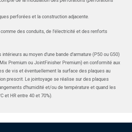
ompte de la modulation des perforations (perforations
ues perforées et la construction adjacente.
comme des conduits, de l'électricité et des renforts
es intérieurs au moyen d'une bande d'armature (P50 ou G50)
ProMix Premium ou JointFinisher Premium) en conformité aux
tes de vis et éventuellement la surface des plaques au
on prescrit. Le jointoyage se réalise sur des plaques
hangements d'humidité et/ou de température et quand les
°C et HR entre 40 et 70%).