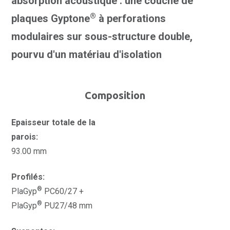
absorption acoustique : une couche de
®
plaques Gyptone
à perforations
modulaires sur sous-structure double,
pourvu d'un matériau d'isolation
Composition
Epaisseur totale de la
parois:
93.00 mm
Profilés:
®
PlaGyp
PC60/27 +
®
PlaGyp
PU27/48 mm