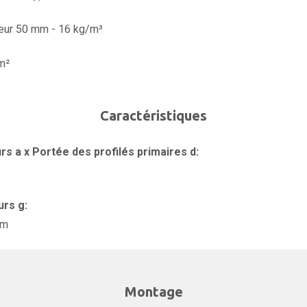
eur 50 mm - 16 kg/m³
m²
Caractéristiques
rs a x Portée des profilés primaires d:
urs g:
mm
Montage