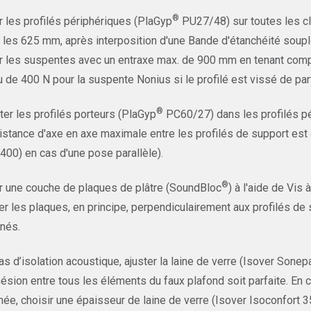
®
r les profilés périphériques (PlaGyp
PU27/48) sur toutes les cl
 les 625 mm, après interposition d'une Bande d'étanchéité soupl
r les suspentes avec un entraxe max. de 900 mm en tenant com
u de 400 N pour la suspente Nonius si le profilé est vissé de part
®
er les profilés porteurs (PlaGyp
PC60/27) dans les profilés pér
istance d'axe en axe maximale entre les profilés de support es
(400) en cas d'une pose parallèle).
®
r une couche de plaques de plâtre (SoundBloc
) à l'aide de Vi
r les plaques, en principe, perpendiculairement aux profilés de 
rnés.
as d’isolation acoustique, ajuster la laine de verre (Isover Sone
hésion entre tous les éléments du faux plafond soit parfaite. En 
inée, choisir une épaisseur de laine de verre (Isover Isoconfort 