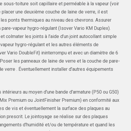
e sous-toiture soit capillaire et perméable à la vapeur (voir
e placer une deuxième couche de laine de verre, il est
le les ponts thermiques au niveau des chevrons. Assurer
’un pare-vapeur hygro-régulant (Isover Vario KM Duplex).
olmater les joints à l’aide d’un joint autocollant simple
e-vapeur hygro-régulant et les autres éléments de
over Vario DoubleFit) ininterrompu et avec un diamètre de 6
 Poser les panneaux de laine de verre et la couche de pare-
de verre . Éventuellement installer d'autres équipements
es intérieurs au moyen d'une bande d'armature (P50 ou G50)
ProMix Premium ou JointFinisher Premium) en conformité aux
tes de vis et éventuellement la surface des plaques au
on prescrit. Le jointoyage se réalise sur des plaques
hangements d'humidité et/ou de température et quand les