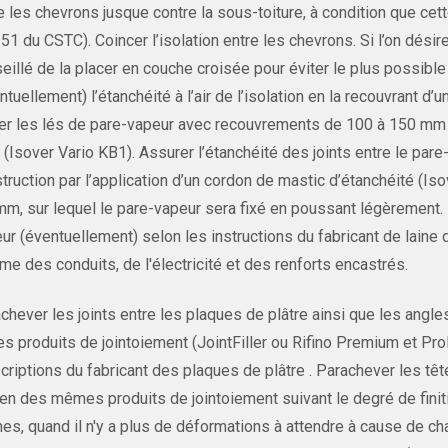
e les chevrons jusque contre la sous-toiture, à condition que cett
51 du CSTC). Coincer l’isolation entre les chevrons. Si l’on désir
eillé de la placer en couche croisée pour éviter le plus possib
ntuellement) l’étanchéité à l’air de l’isolation en la recouvrant d
r les lés de pare-vapeur avec recouvrements de 100 à 150 mm et c
 (Isover Vario KB1). Assurer l’étanchéité des joints entre le par
truction par l’application d’un cordon de mastic d’étanchéité (Is
mm, sur lequel le pare-vapeur sera fixé en poussant légèrement.
ur (éventuellement) selon les instructions du fabricant de laine 
e des conduits, de l'électricité et des renforts encastrés.
chever les joints entre les plaques de plâtre ainsi que les angl
es produits de jointoiement (JointFiller ou Rifino Premium et 
criptions du fabricant des plaques de plâtre . Parachever les tê
n des mêmes produits de jointoiement suivant le degré de finiti
es, quand il n'y a plus de déformations à attendre à cause de c