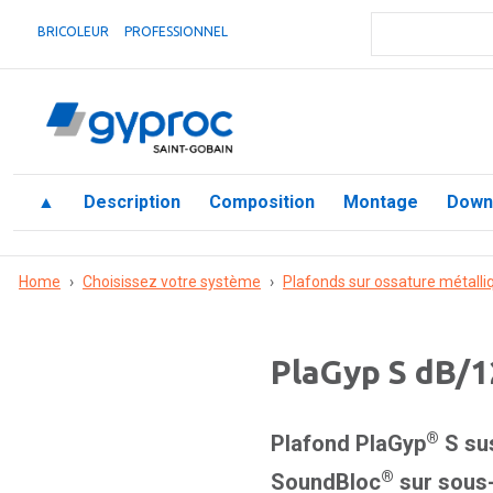
BRICOLEUR
PROFESSIONNEL
▲
Description
Composition
Montage
Down
Home
›
Choisissez votre système
›
Plafonds sur ossature métalli
PlaGyp S dB/1
®
Plafond PlaGyp
S sus
®
SoundBloc
sur sous-