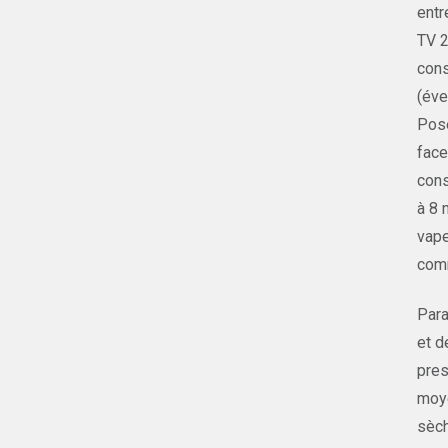
entr
TV 2
cons
(éve
Pose
face
cons
à 8 
vape
comm
Para
et d
pres
moye
sèch