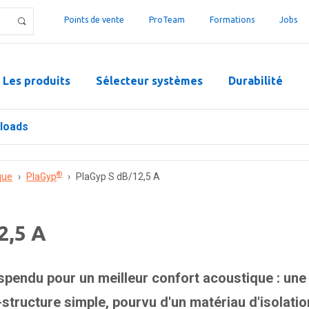
Points de vente
ProTeam
Formations
Jobs
Les produits
Sélecteur systèmes
Durabilité
loads
®
que
›
PlaGyp
›
PlaGyp S dB/12,5 A
2,5 A
pendu pour un meilleur confort acoustique : un
structure simple, pourvu d'un matériau d'isolatio