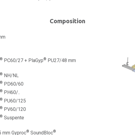
Composition
 mm
®
®
PC60/27 + PlaGyp
PU27/48 mm
®
NH/NL
®
PD60/60
®
PH60/..
®
PU60/125
®
PV60/120
®
Suspente
®
®
,5 mm Gyproc
SoundBloc