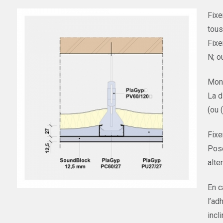
Fixe
tous
Fixe
N; o
Mont
La d
(ou 
Fixe
Pose
alte
En c
l’ad
incl