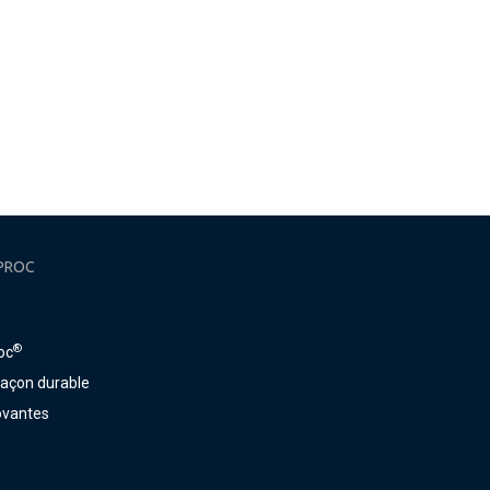
PROC
®
oc
façon durable
ovantes