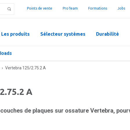
Points de vente
ProTeam
Formations
Jobs
Les produits
Sélecteur systèmes
Durabilité
loads
›
Vertebra 125/2.75.2 A
2.75.2 A
 couches de plaques sur ossature Vertebra, pour