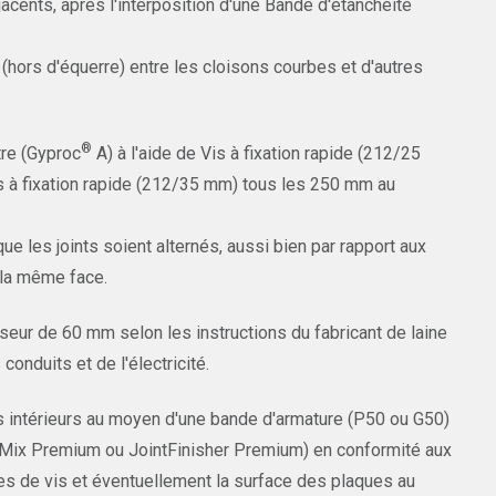
cents, après l'interposition d'une Bande d'étanchéité
 (hors d'équerre) entre les cloisons courbes et d'autres
®
tre (Gyproc
A) à l'aide de Vis à fixation rapide (212/25
 à fixation rapide (212/35 mm) tous les 250 mm au
e les joints soient alternés, aussi bien par rapport aux
 la même face.
sseur de 60 mm selon les instructions du fabricant de laine
onduits et de l'électricité.
es intérieurs au moyen d'une bande d'armature (P50 ou G50)
ProMix Premium ou JointFinisher Premium) en conformité aux
tes de vis et éventuellement la surface des plaques au