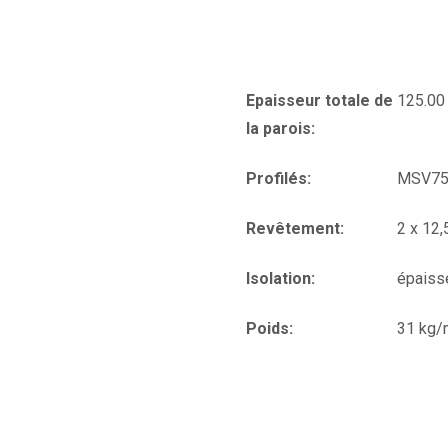
Epaisseur totale de
125.0
la parois:
Profilés:
MSV75
Revêtement:
2 x 12
Isolation:
épaiss
Poids:
31 kg/