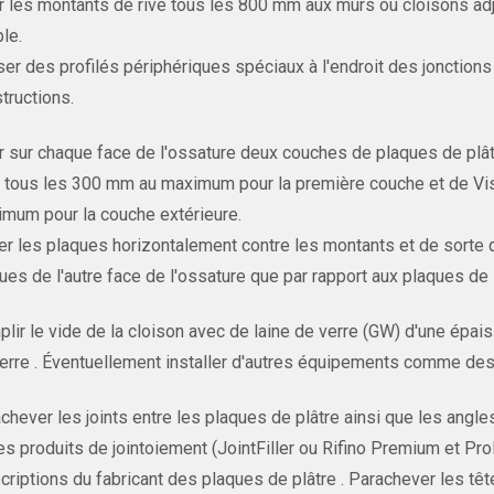
r les montants de rive tous les 800 mm aux murs ou cloisons adja
le.
iser des profilés périphériques spéciaux à l'endroit des jonctions
tructions.
r sur chaque face de l'ossature deux couches de plaques de plâ
tous les 300 mm au maximum pour la première couche et de Vis
mum pour la couche extérieure.
r les plaques horizontalement contre les montants et de sorte qu
ues de l'autre face de l'ossature que par rapport aux plaques de
lir le vide de la cloison avec de laine de verre (GW) d'une épai
erre . Éventuellement installer d'autres équipements comme des c
chever les joints entre les plaques de plâtre ainsi que les angl
es produits de jointoiement (JointFiller ou Rifino Premium et 
criptions du fabricant des plaques de plâtre . Parachever les tê