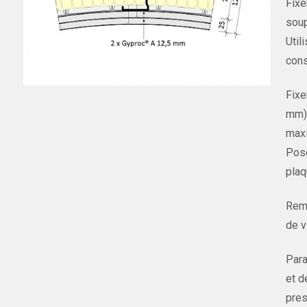
Fixe
soup
Util
cons
Fixe
mm) 
maxi
Pose
plaq
Remp
de v
Para
et d
pres