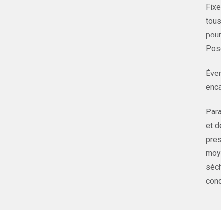
Fixe
tous
pour
Pose
Éven
enca
Para
et d
pres
moye
sèch
cond