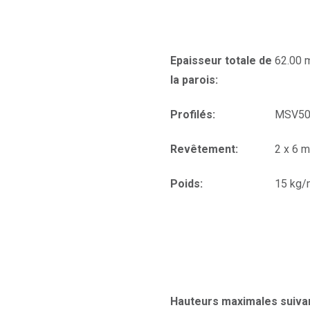
Epaisseur totale de
62.00
la parois:
Profilés:
MSV50
Revêtement:
2 x 6 
Poids:
15 kg/
Hauteurs maximales suivan