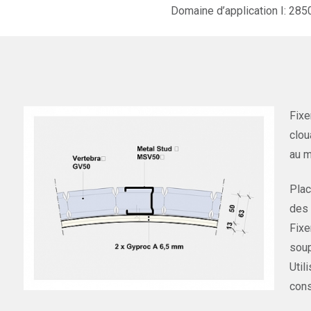
Domaine d’application I: 285
Fixe
clou
au m
Plac
des 
Fixe
soup
Util
cons