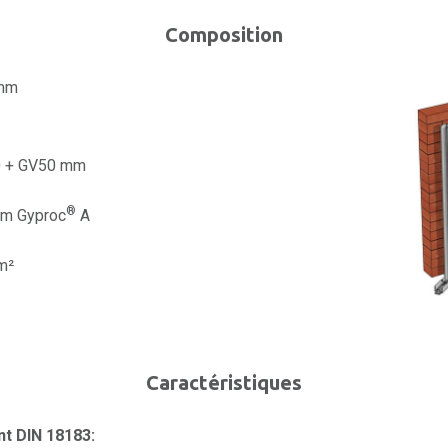
Composition
 mm
 + GV50 mm
®
mm Gyproc
A
m²
Caractéristiques
t DIN 18183: