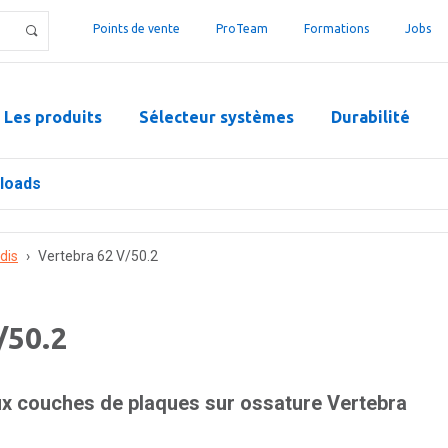
Points de vente
ProTeam
Formations
Jobs
Les produits
Sélecteur systèmes
Durabilité
loads
dis
›
Vertebra 62 V/50.2
/50.2
ux couches de plaques sur ossature Vertebra