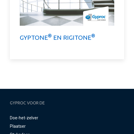
®
®
GYPTONE
EN RIGITONE
GYPROC VOOR DE
Doe-het-zelver
Plaatser