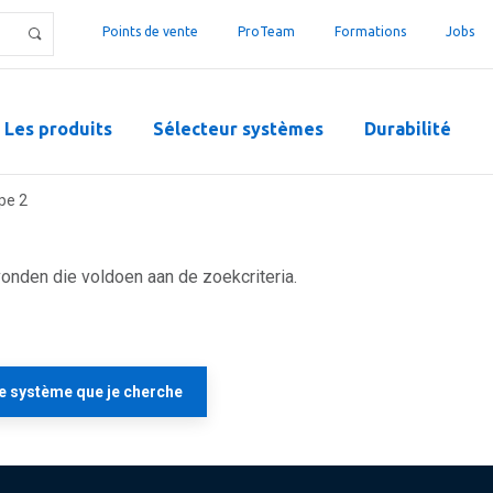
Points de vente
ProTeam
Formations
Jobs
Les produits
Sélecteur systèmes
Durabilité
pe 2
nden die voldoen aan de zoekcriteria.
le système que je cherche