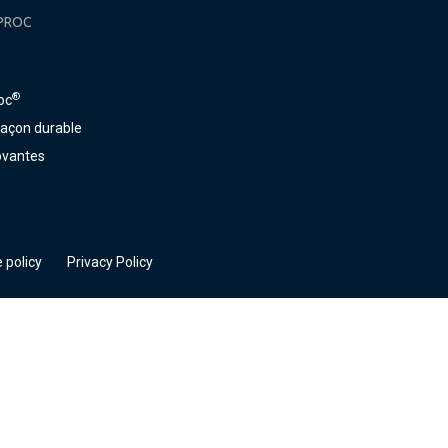
PROC
®
oc
façon durable
ovantes
 policy
Privacy Policy