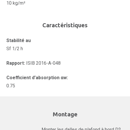
10 kg/m²
Caractéristiques
Stabilité au
Sf 1/2 h
Rapport:
ISIB 2016-A-048
Coefficient d’absorption αw:
0.75
Montage
Monter les dalles de plafond à bord D2