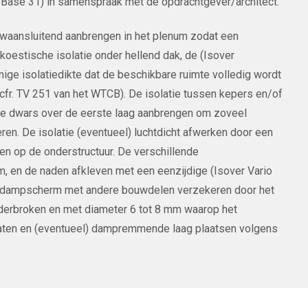
r Base 31) in samenspraak met de opdrachtgever/architect.
auwaansluitend aanbrengen in het plenum zodat een
oestische isolatie onder hellend dak, de (Isover
ige isolatiedikte dat de beschikbare ruimte volledig wordt
(cfr. TV 251 van het WTCB). De isolatie tussen kepers en/of
e dwars over de eerste laag aanbrengen om zoveel
en. De isolatie (eventueel) luchtdicht afwerken door een
n op de onderstructuur. De verschillende
 en de naden afkleven met een eenzijdige (Isover Vario
nde dampscherm met andere bouwdelen verzekeren door het
nderbroken en met diameter 6 tot 8 mm waarop het
aten en (eventueel) dampremmende laag plaatsen volgens