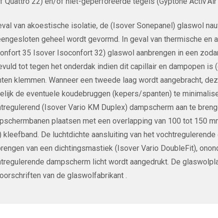
f Quattro 22) en/of niet-geperforeerde tegels (Gyptone Activ’Ai
eval van akoestische isolatie, de (Isover Sonepanel) glaswol n
engesloten geheel wordt gevormd. In geval van thermische en ak
onfort 35 Isover Isoconfort 32) glaswol aanbrengen in een zodan
vuld tot tegen het onderdak indien dit capillair en dampopen is 
ten klemmen. Wanneer een tweede laag wordt aangebracht, dez
lijk de eventuele koudebruggen (kepers/spanten) te minimaliser
tregulerend (Isover Vario KM Duplex) dampscherm aan te brenge
schermbanen plaatsen met een overlapping van 100 tot 150 mm,
 kleefband. De luchtdichte aansluiting van het vochtregulere
rengen van een dichtingsmastiek (Isover Vario DoubleFit), ono
tregulerende dampscherm licht wordt aangedrukt. De glaswolpl
oorschriften van de glaswolfabrikant .