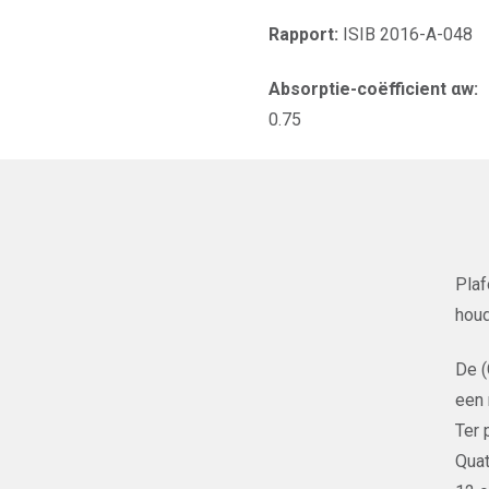
Rapport:
ISIB 2016-A-048
Absorptie-coëfficient αw:
0.75
Plaf
houd
De 
een 
Ter 
Quat