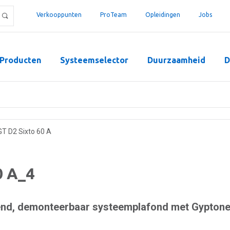
Verkooppunten
ProTeam
Opleidingen
Jobs
Producten
Systeemselector
Duurzaamheid
D
GT D2 Sixto 60 A
0 A_4
end, demonteerbaar systeemplafond met Gypton