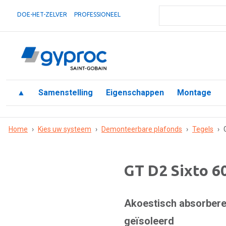
DOE-HET-ZELVER
PROFESSIONEEL
▲
Samenstelling
Eigenschappen
Montage
Home
›
Kies uw systeem
›
Demonteerbare plafonds
›
Tegels
›
GT D2 Sixto 6
Akoestisch absorber
geïsoleerd