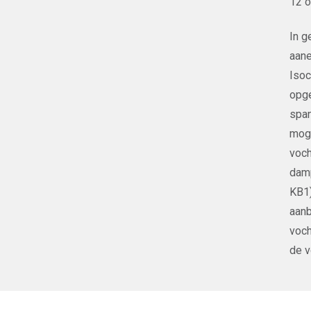
12 o
In g
aane
Isoc
opge
span
moge
voch
damp
KB1)
aanb
voch
de v