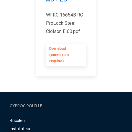
WFRG 16654B RC
ProLock Steel
Cloison EI60.pdf
Download
(connexion
requise)
GYPROC POUR LE
Bricoleur
Installateur