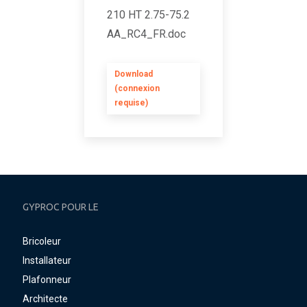
210 HT 2.75-75.2
AA_RC4_FR.doc
Download
(connexion
requise)
GYPROC POUR LE
Bricoleur
Installateur
Plafonneur
Architecte