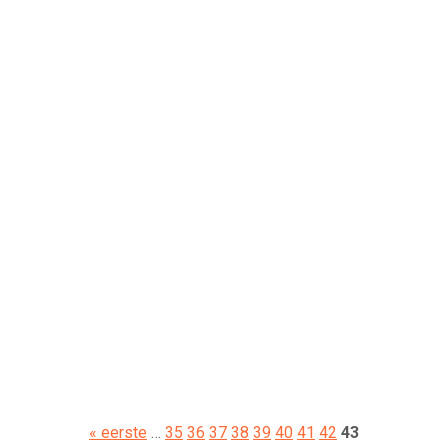
« eerste
…
35
36
37
38
39
40
41
42
43