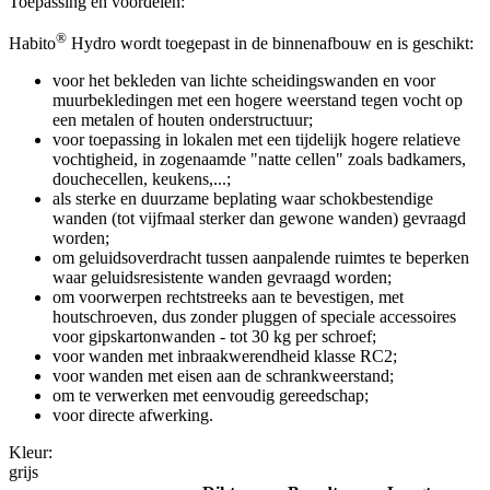
Toepassing en voordelen:
®
Habito
Hydro wordt toegepast in de binnenafbouw en is geschikt:
voor het bekleden van lichte scheidingswanden en voor
muurbekledingen met een hogere weerstand tegen vocht op
een metalen of houten onderstructuur;
voor toepassing in lokalen met een tijdelijk hogere relatieve
vochtigheid, in zogenaamde "natte cellen" zoals badkamers,
douchecellen, keukens,...;
als sterke en duurzame beplating waar schokbestendige
wanden (tot vijfmaal sterker dan gewone wanden) gevraagd
worden;
om geluidsoverdracht tussen aanpalende ruimtes te beperken
waar geluidsresistente wanden gevraagd worden;
om voorwerpen rechtstreeks aan te bevestigen, met
houtschroeven, dus zonder pluggen of speciale accessoires
voor gipskartonwanden - tot 30 kg per schroef;
voor wanden met inbraakwerendheid klasse RC2;
voor wanden met eisen aan de schrankweerstand;
om te verwerken met eenvoudig gereedschap;
voor directe afwerking.
Kleur:
grijs