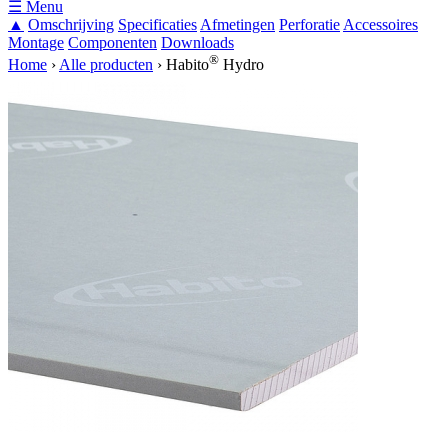
☰ Menu
▲
Omschrijving
Specificaties
Afmetingen
Perforatie
Accessoires
Montage
Componenten
Downloads
®
Home
›
Alle producten
›
Habito
Hydro
U bent hier