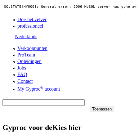
Doe-het-zelver
professioneel
Nederlands
Verkooppunten
ProTeam
Opleidingen
Jobs
FAQ
Contact
®
My Gyproc
account
Gyproc voor de
Kies hier