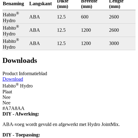
Dikte
Breedte
Lengte
Benaming
Langskant
(mm)
(mm)
(mm)
®
Habito
ABA
12.5
600
2600
Hydro
®
Habito
ABA
12.5
1200
2600
Hydro
®
Habito
ABA
12.5
1200
3000
Hydro
Downloads
Product Informatieblad
Download
®
Habito
Hydro
Plaat
Nee
Nee
#A7A8AA
DIY - Afwerking:
ABA-voeg wordt gevuld en afgewerkt met Hydro JointMix.
DIY - Toepassing: