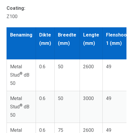
Coating:
Z100
Benaming
Dikte
Breedte
Lengte
Flenshoogt
(mm)
(mm)
(mm)
1 (mm)
Metal
0.6
50
2600
49
®
Stud
dB
50
Metal
0.6
50
3000
49
®
Stud
dB
50
Metal
0.6
75
2600
49