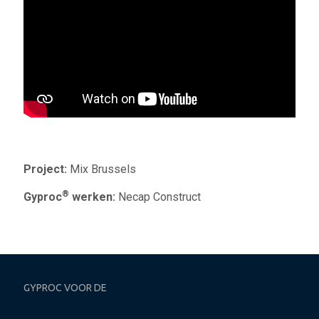
Project:
Mix Brussels
®
Gyproc
werken:
Necap Construct
GYPROC VOOR DE