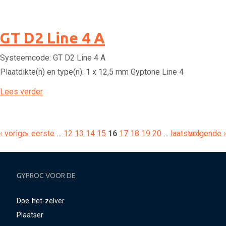
GT D2 Line 4 A
Systeemcode:
GT D2 Line 4 A
Plaatdikte(n) en type(n):
1 x 12,5 mm Gyptone Line 4
Lees verder
‹ vorige
« eerste
…
12
13
14
15
16
17
18
19
20
…
laatste »
volgende ›
GYPROC VOOR DE
Doe-het-zelver
Plaatser