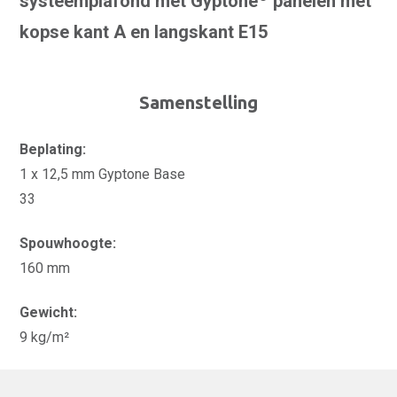
systeemplafond met Gyptone
panelen met
kopse kant A en langskant E15
Samenstelling
Beplating:
1 x 12,5 mm Gyptone Base
33
Spouwhoogte:
160 mm
Gewicht:
9 kg/m²