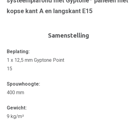
systeemplafond met Gyptone
panelen met
kopse kant A en langskant E15
Samenstelling
Beplating:
1 x 12,5 mm Gyptone Point
15
Spouwhoogte:
400 mm
Gewicht:
9 kg/m²