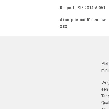
Rapport:
ISIB 2014-A-061
Absorptie-coëfficient αw:
0.80
Plaf
mini
De 
een 
Ter 
Quat