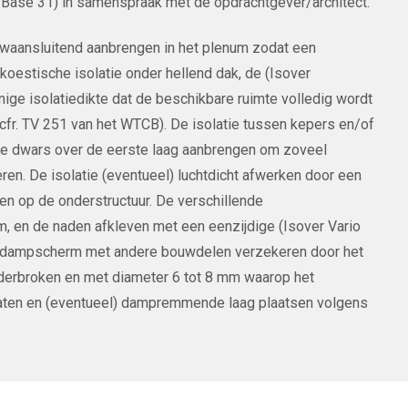
r Base 31) in samenspraak met de opdrachtgever/architect.
auwaansluitend aanbrengen in het plenum zodat een
oestische isolatie onder hellend dak, de (Isover
ige isolatiedikte dat de beschikbare ruimte volledig wordt
(cfr. TV 251 van het WTCB). De isolatie tussen kepers en/of
e dwars over de eerste laag aanbrengen om zoveel
en. De isolatie (eventueel) luchtdicht afwerken door een
n op de onderstructuur. De verschillende
 en de naden afkleven met een eenzijdige (Isover Vario
nde dampscherm met andere bouwdelen verzekeren door het
nderbroken en met diameter 6 tot 8 mm waarop het
aten en (eventueel) dampremmende laag plaatsen volgens