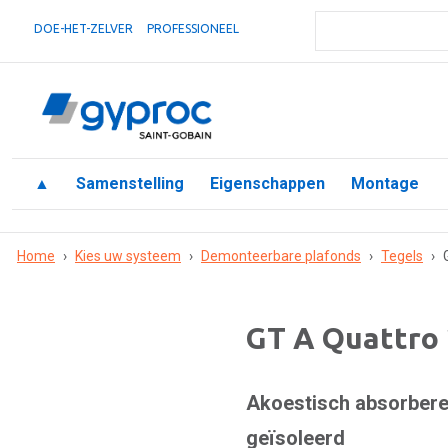
DOE-HET-ZELVER
PROFESSIONEEL
▲
Samenstelling
Eigenschappen
Montage
Home
›
Kies uw systeem
›
Demonteerbare plafonds
›
Tegels
›
GT A Quattro 
Akoestisch absorber
geïsoleerd