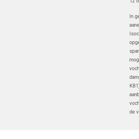
12 o
In g
aane
Isoc
opge
span
moge
voch
damp
KB1)
aanb
voch
de v