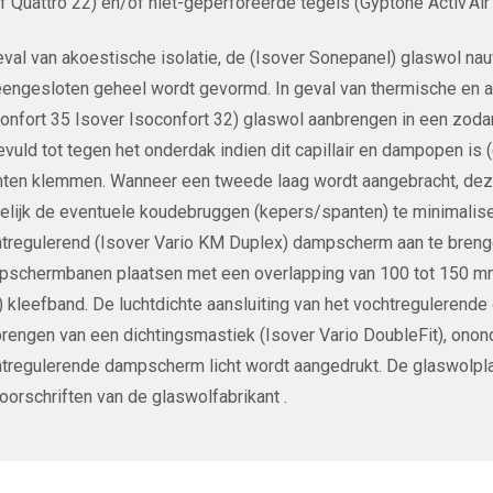
f Quattro 22) en/of niet-geperforeerde tegels (Gyptone Activ’Ai
eval van akoestische isolatie, de (Isover Sonepanel) glaswol n
engesloten geheel wordt gevormd. In geval van thermische en ak
onfort 35 Isover Isoconfort 32) glaswol aanbrengen in een zodan
vuld tot tegen het onderdak indien dit capillair en dampopen is 
ten klemmen. Wanneer een tweede laag wordt aangebracht, dez
lijk de eventuele koudebruggen (kepers/spanten) te minimaliser
tregulerend (Isover Vario KM Duplex) dampscherm aan te brenge
schermbanen plaatsen met een overlapping van 100 tot 150 mm,
 kleefband. De luchtdichte aansluiting van het vochtregulere
rengen van een dichtingsmastiek (Isover Vario DoubleFit), ono
tregulerende dampscherm licht wordt aangedrukt. De glaswolpl
oorschriften van de glaswolfabrikant .