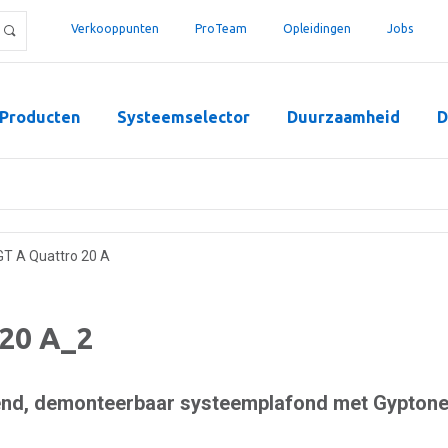
Verkooppunten
ProTeam
Opleidingen
Jobs
Producten
Systeemselector
Duurzaamheid
D
GT A Quattro 20 A
20 A_2
end, demonteerbaar systeemplafond met Gypton