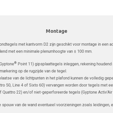
Montage
ondtegels met kantvorm D2 zijn geschikt voor montage in een a
end met een minimale plenumhoogte van ± 100 mm.
®
(Gyptone
Point 11) gipsplaattegels inleggen, rekening houdend
markering op de rugzijde van de tegel.
plaatse van de lichtpunten in het plafond kunnen de volledig gepe
tro 50, Line 4 of Sixto 60) vervangen worden door tegels met e
f Quattro 22) en/of niet-geperforeerde tegels (Gyptone Activ’Ai
e spouw van de wand eventueel voorzieningen zoals leidingen, e