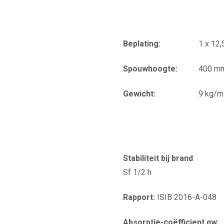
Beplating:
1 x 12
Spouwhoogte:
400 m
Gewicht:
9 kg/m
Stabiliteit bij brand
Sf 1/2 h
Rapport:
ISIB 2016-A-048
Absorptie-coëfficient αw: