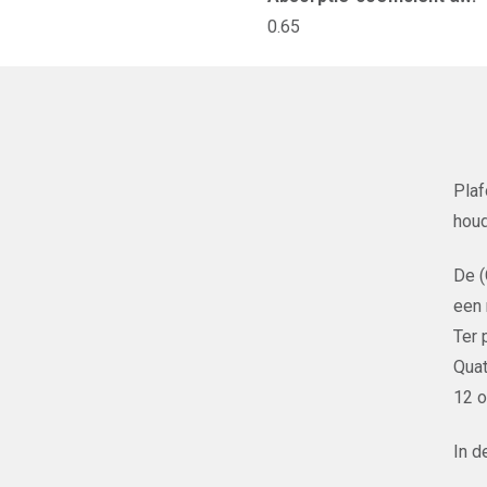
0.65
Plaf
houd
De 
een 
Ter 
Quat
12 o
In d