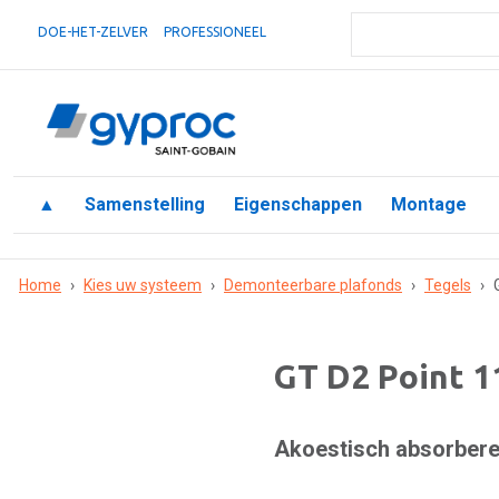
DOE-HET-ZELVER
PROFESSIONEEL
▲
Samenstelling
Eigenschappen
Montage
Home
›
Kies uw systeem
›
Demonteerbare plafonds
›
Tegels
›
GT D2 Point 1
Akoestisch absorber