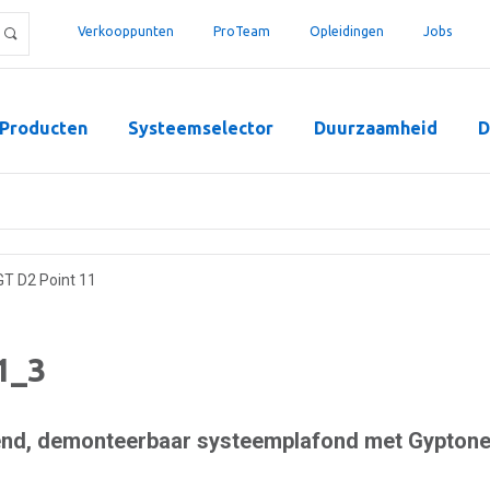
Verkooppunten
ProTeam
Opleidingen
Jobs
Producten
Systeemselector
Duurzaamheid
D
GT D2 Point 11
1_3
end, demonteerbaar systeemplafond met Gypton