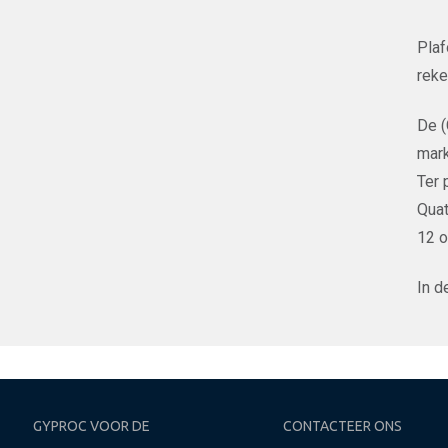
Plaf
reke
De 
mark
Ter 
Quat
12 o
In d
GYPROC VOOR DE
CONTACTEER ONS