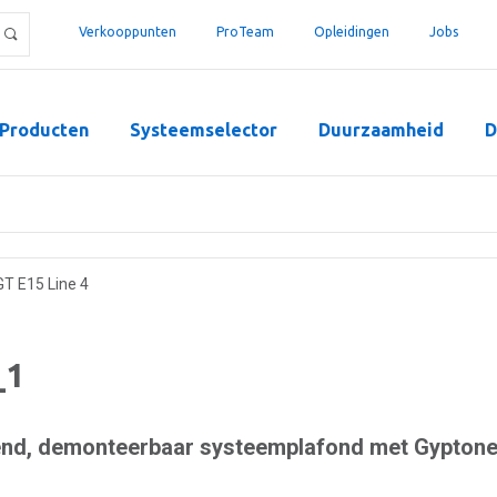
Verkooppunten
ProTeam
Opleidingen
Jobs
Producten
Systeemselector
Duurzaamheid
D
GT E15 Line 4
_1
end, demonteerbaar systeemplafond met Gypton