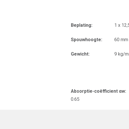
Beplating:
1 x 12
Spouwhoogte:
60 mm
Gewicht:
9 kg/m
Absorptie-coëfficient αw:
0.65