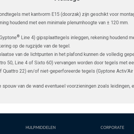
ondtegels met kantvorm E15 (doorzak) zijn geschikt voor monta
ning houdend met een minimale plenumhoogte van ± 120 mm.
®
(Gyptone
Line 4) gipsplaattegels inleggen, rekening houdend m
ering op de rugzijde van de tegel.
plaatse van de lichtpunten in het plafond kunnen de volledig gepe
tro 50, Line 4 of Sixto 60) vervangen worden door tegels met e
f Quattro 22) en/of niet-geperforeerde tegels (Gyptone Activ’Ai
e spouw van de wand eventueel voorzieningen zoals leidingen, e
HULPMIDDELEN
CORPORATE