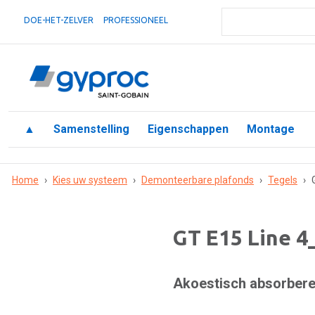
DOE-HET-ZELVER
PROFESSIONEEL
▲
Samenstelling
Eigenschappen
Montage
Home
›
Kies uw systeem
›
Demonteerbare plafonds
›
Tegels
›
GT E15 Line 4
Akoestisch absorber